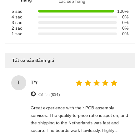
hạng
các xếp hạng
5 sao
100%
4 sao
0%
3 sao
0%
2 sao
0%
1 sao
0%
Tất cả các đánh giá
T
T*r
Có ích (854)
Great experience with their PCB assembly
services. The quality-to-price ratio is spot on, and
the shipping to the Netherlands was fast and
secure. The boards work flawlessly. Highly
recommended for professional electronics