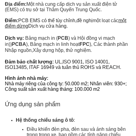
Địa điểm:
Một nhà cung cấp dịch vụ sản xuất điện tử
(EMS) có trụ sở tại Thâm Quyến Trung Quốc.
Điểm:
PCB EMS có thể tùy chỉnh,
đề nghị
một loạt các
một
điểm dừng
Dịch vụ cửa hàng.
Dịch vụ:
Bảng mạch in (
PCB
) và Hội đồng vi mạch
in))
PCBA
), Bảng mạch in linh hoạt
FPC
), Các thành phần
Nhập nguồn
,
Xây dựng hộp, thử nghiệm.
Đảm bảo chất lượng:
UL,ISO 9001, ISO 14001,
ISO
13485, ITAF 16949 và tuân thủ ROHS và REACH.
Hình ảnh nhà máy:
Nhà máy riêng của công ty: 50.000 m2; Nhân viên: 930+;
Công suất sản xuất hàng tháng: 100.000 m2
Ứng dụng sản phẩm
Hệ thống chiếu sáng ô tô
:
Điều khiển đèn pha, đèn sau và ánh sáng bên
trong trong xe, bao gồm các tính năng chiếu