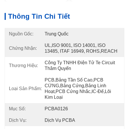
Thông Tin Chi Tiết
Nguồn Gốc:
Trung Quốc
UL,ISO 9001, ISO 14001, ISO 
Chứng Nhận:
13485, ITAF 16949, ROHS,REACH
Công Ty TNHH Điện Tử Te Circuit 
Thương Hiệu:
Thâm Quyến
PCB,Bảng Tần Số Cao,PCB 
CỨNG,Bảng Cứng,Bảng Linh 
Loại Sản Phẩm:
Hoạt,PCB Cứng Nhắc,IC-Đế,Lõi 
Kim Loại
Mục Số:
PCBA0126
Dịch Vụ:
Dịch Vụ PCBA