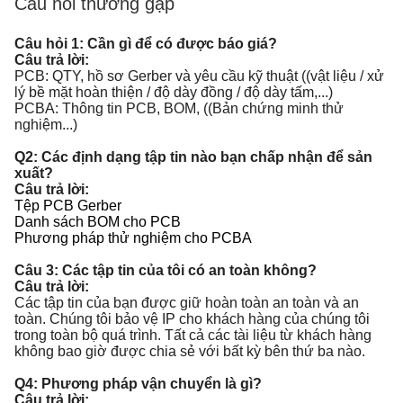
Câu hỏi thường gặp
Câu hỏi 1: Cần gì để có được báo giá?
Câu trả lời:
PCB: QTY, hồ sơ Gerber và yêu cầu kỹ thuật ((vật liệu / xử
lý bề mặt hoàn thiện / độ dày đồng / độ dày tấm,...)
PCBA: Thông tin PCB, BOM, ((Bản chứng minh thử
nghiệm...)
Q2: Các định dạng tập tin nào bạn chấp nhận để sản
xuất?
Câu trả lời:
Tệp PCB Gerber
Danh sách BOM cho PCB
Phương pháp thử nghiệm cho PCBA
Câu 3: Các tập tin của tôi có an toàn không?
Câu trả lời:
Các tập tin của bạn được giữ hoàn toàn an toàn và an
toàn. Chúng tôi bảo vệ IP cho khách hàng của chúng tôi
trong toàn bộ quá trình. Tất cả các tài liệu từ khách hàng
không bao giờ được chia sẻ với bất kỳ bên thứ ba nào.
Q4: Phương pháp vận chuyển là gì?
Câu trả lời: