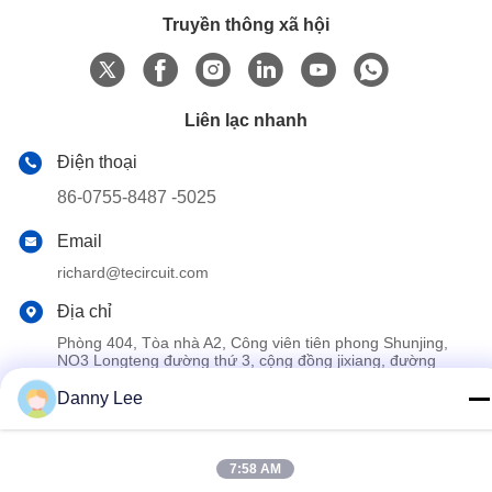
Truyền thông xã hội
Liên lạc nhanh
Điện thoại
86-0755-8487 -5025
Email
richard@tecircuit.com
Địa chỉ
Phòng 404, Tòa nhà A2, Công viên tiên phong Shunjing,
NO3 Longteng đường thứ 3, cộng đồng jixiang, đường
longcheng, quận longgang, Shenzhen, Trung Quốc
Danny Lee
Chính sách bảo mật
|
Sơ đồ trang web
7:58 AM
Trung Quốc Chất lượng tốt pcb nhiều lớp Nhà cung cấp. 2024-